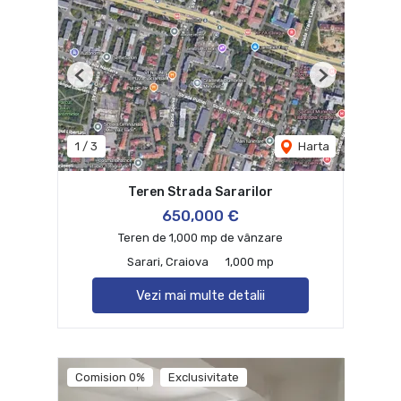
Previous
Next
1
/
3
Harta
Teren Strada Sararilor
650,000 €
Teren de 1,000 mp de vânzare
Sarari, Craiova
1,000 mp
Vezi mai multe detalii
Comision 0%
Exclusivitate