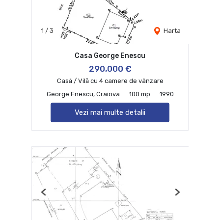
1
/
3
Harta
Casa George Enescu
290,000 €
Casă / Vilă cu 4 camere de vânzare
George Enescu, Craiova
100 mp
1990
Vezi mai multe detalii
Previous
Next