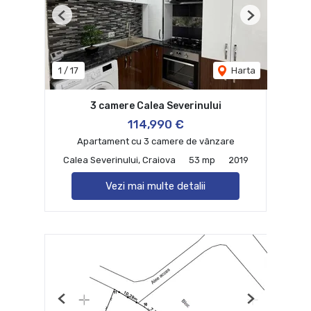
Previous
Next
1
/
17
Harta
3 camere Calea Severinului
114,990 €
Apartament cu 3 camere de vânzare
Calea Severinului, Craiova
53 mp
2019
Vezi mai multe detalii
Previous
Next