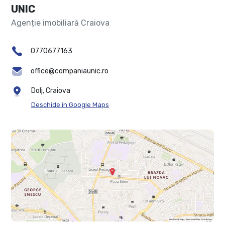
UNIC
Agenție imobiliară Craiova
0770677163
office@companiaunic.ro
Dolj, Craiova
Deschide în Google Maps