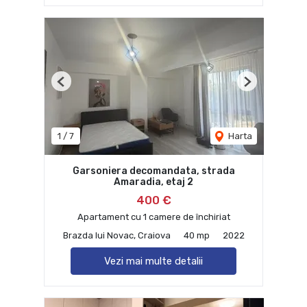
Previous
Next
1
/
7
Harta
Garsoniera decomandata, strada
Amaradia, etaj 2
400 €
Apartament cu 1 camere de închiriat
Brazda lui Novac, Craiova
40 mp
2022
Vezi mai multe detalii