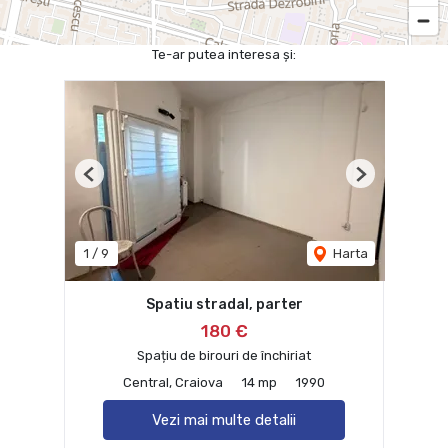
Te-ar putea interesa și:
Previous
Next
1
/
9
Harta
Spatiu stradal, parter
180 €
Spațiu de birouri de închiriat
Central, Craiova
14 mp
1990
Vezi mai multe detalii