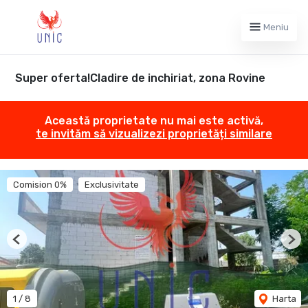
Meniu
Super oferta!Cladire de inchiriat, zona Rovine
Această proprietate nu mai este activă,
te invităm să vizualizezi proprietăți similare
Comision 0%
Exclusivitate
Previous
Nex
1
/
8
Harta