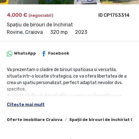
4,000 €
ID CP1753314
(negociabil)
Spațiu de birouri de închiriat
Rovine, Craiova
320 mp
2023
WhatsApp
Facebook
Va prezentam o cladire de birouri spatioasa si versatila,
situata intr-o locatie strategica, ce va ofera libertatea de a
crea un spatiu personalizat, perfect adaptat nevoilor dvs.
specifice.
Aceasta cladire de birouri ofera o panza goala pentru a va
transforma visele în realitate. Cu o suprafata generoasa si
Citește mai mult
numeroase posibilitati de amenajare, puteti crea spatii
deschise si luminoase, birouri individuale sau cabinete
Oferte imobiliare Craiova
Spații de birouri de închiriat Cra
medicale moderne. Ferestrele mari asigura iluminare naturala
generoasa, creand un mediu placut si productiv pentru
angajati si clienti.