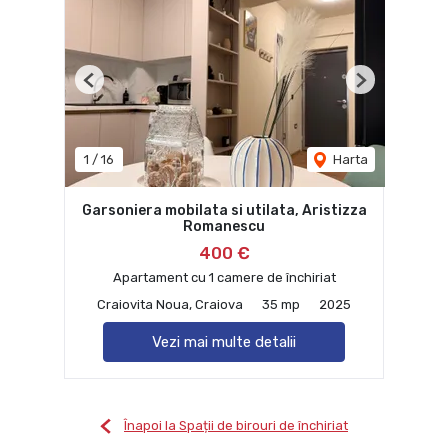
Previous
Next
1
/
16
Harta
Garsoniera mobilata si utilata, Aristizza
Romanescu
400 €
Apartament cu 1 camere de închiriat
Craiovita Noua, Craiova
35 mp
2025
Vezi mai multe detalii
Înapoi la Spații de birouri de închiriat