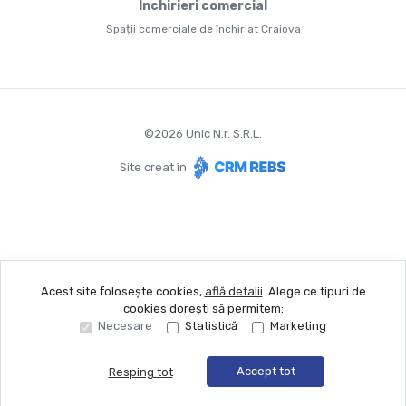
Închirieri comercial
Spații comerciale de închiriat Craiova
©
2026
Unic N.r. S.R.L.
Site creat în
Acest site folosește cookies,
află detalii
.
Alege ce tipuri de
cookies dorești să permitem:
Necesare
Statistică
Marketing
Accept tot
Resping tot