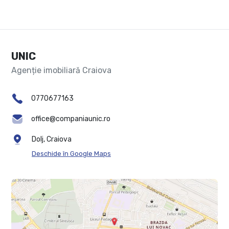
UNIC
Agenție imobiliară Craiova
0770677163
office@companiaunic.ro
Dolj, Craiova
Deschide în Google Maps