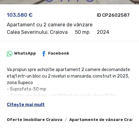
103,580 €
ID CP2602587
Apartament cu 2 camere de vânzare
Calea Severinului, Craiova
50 mp
2024
WhatsApp
Facebook
Va propun spre achizitie apartament 2 camere decomandate
etaj1 intr-un bloc cu 2 niveluri si mansarda, construit in 2023,
zona Supeco
- Suprafata-50 mp
- 2 balcoane inchise– unul folosit ca spatiu de gatit (cu
centrala proprie si instalatiii),celalalt ca spatiu de relaxare
Citește mai mult
- dinig separat cu intrare in balconul tranformat in spatiu de
gatit
Oferte imobiliare Craiova
Apartamente de vânzare Craiov
- Living generos cu intrare in balcon
- Dormitor fara fereastra exterioara
- Finisaje moderne, instalatii noi