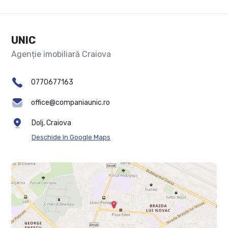
UNIC
Agenție imobiliară Craiova
0770677163
office@companiaunic.ro
Dolj, Craiova
Deschide în Google Maps