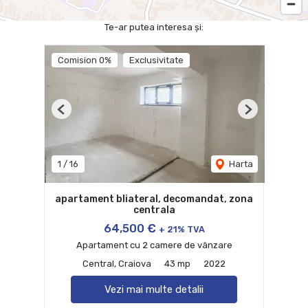
Te-ar putea interesa și:
Comision 0%
Exclusivitate
Previous
Next
1
/
16
Harta
apartament bliateral, decomandat, zona
centrala
64,500 €
+ 21% TVA
Apartament cu 2 camere de vânzare
Central, Craiova
43 mp
2022
Vezi mai multe detalii