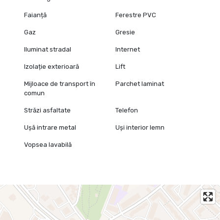
Faianță
Ferestre PVC
Gaz
Gresie
Iluminat stradal
Internet
Izolație exterioară
Lift
Mijloace de transport în
Parchet laminat
comun
Străzi asfaltate
Telefon
Ușă intrare metal
Uși interior lemn
Vopsea lavabilă