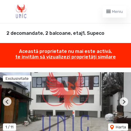
Meniu
2 decomandate, 2 balcoane, etaj1, Supeco
Această proprietate nu mai este activă,
te invităm să vizualizezi proprietăți similare
Exclusivitate
Previous
Nex
1
/
11
Harta