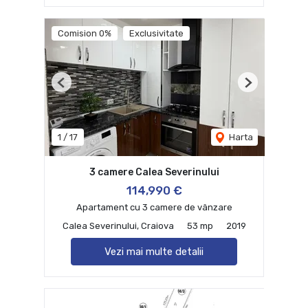
Comision 0%
Exclusivitate
Previous
Next
1
/
17
Harta
3 camere Calea Severinului
114,990 €
Apartament cu 3 camere de vânzare
Calea Severinului, Craiova
53 mp
2019
Vezi mai multe detalii