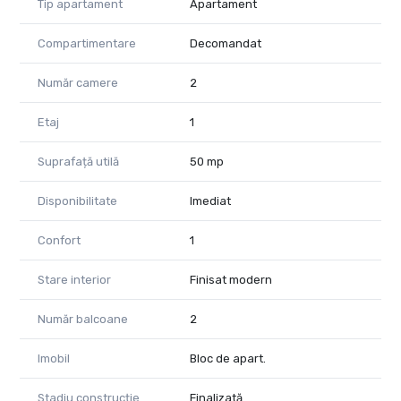
Tip apartament
Apartament
- utilitati contorizate separat (apa, gaz, curent)
- Zona aerisita,
Ideal pentru cuplu, persoana singura sau investitie!
Compartimentare
Decomandat
Suna acum pentru detaliisi vizionare!
Pretul este ferm, nu se negociaza.
Număr camere
2
Comisonul perceput cumparatorului pentru acest imobil este
0
Etaj
1
Suprafață utilă
50 mp
Disponibilitate
Imediat
Confort
1
Stare interior
Finisat modern
Număr balcoane
2
Imobil
Bloc de apart.
Stadiu construcție
Finalizată