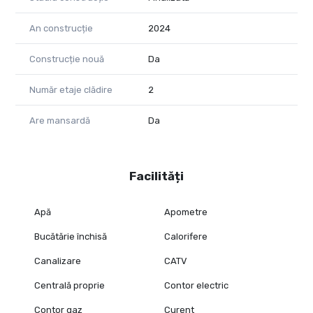
An construcție
2024
Construcție nouă
Da
Număr etaje clădire
2
Are mansardă
Da
Facilități
Apă
Apometre
Bucătărie închisă
Calorifere
Canalizare
CATV
Centrală proprie
Contor electric
Contor gaz
Curent