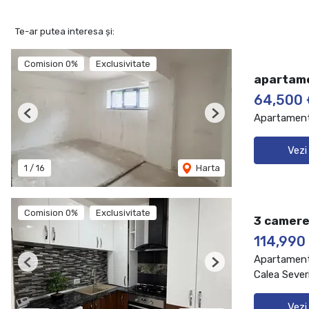
Te-ar putea interesa și:
Comision 0%
Exclusivitate
apartame
64,500
Apartament
Previous
Next
Vezi
1
/
16
Harta
Comision 0%
Exclusivitate
3 camere
114,990
Apartament
Previous
Next
Calea Severi
Vezi