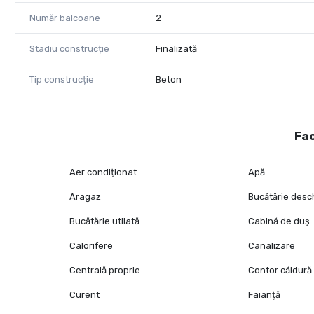
Număr balcoane
2
Stadiu construcție
Finalizată
Tip construcție
Beton
Fac
Aer condiționat
Apă
Aragaz
Bucătărie desc
Bucătărie utilată
Cabină de duș
Calorifere
Canalizare
Centrală proprie
Contor căldură
Curent
Faianță