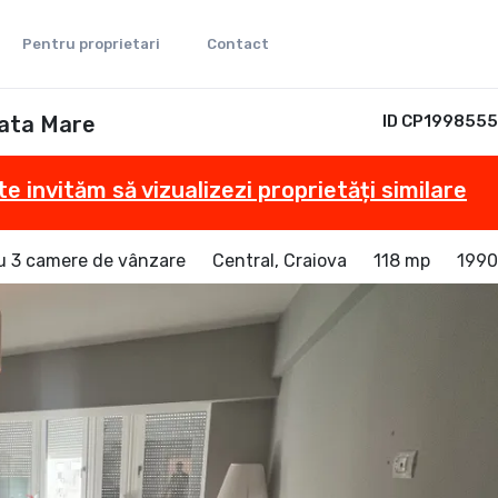
Pentru proprietari
Contact
iata Mare
ID CP1998555
te invităm să vizualizezi proprietăți similare
u 3 camere de vânzare
Central, Craiova
118 mp
1990