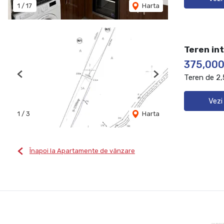
1
/
17
Harta
Teren in
375,000
Teren de 2
Previous
Next
Vezi
1
/
3
Harta
Înapoi la Apartamente de vânzare