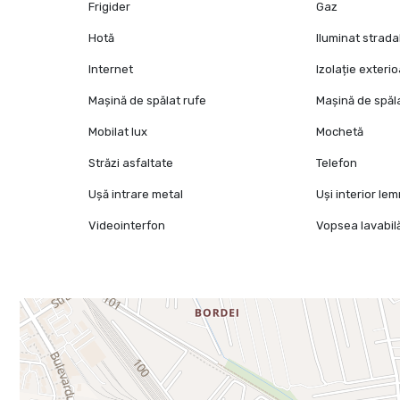
Frigider
Gaz
Hotă
Iluminat strada
Internet
Izolație exteri
Mașină de spălat rufe
Mașină de spăl
Mobilat lux
Mochetă
Străzi asfaltate
Telefon
Ușă intrare metal
Uși interior le
Videointerfon
Vopsea lavabil