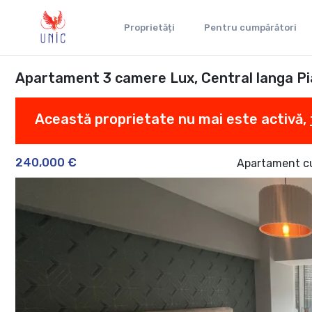
Proprietăți
Pentru cumpărători
Apartament 3 camere Lux, Central langa P
Această proprietate nu mai este activă,
240,000 €
Apartament c