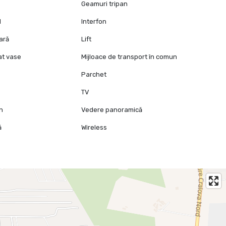
Geamuri tripan
l
Interfon
oară
Lift
at vase
Mijloace de transport în comun
Parchet
TV
mn
Vedere panoramică
ă
Wireless