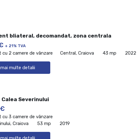
nt bliateral, decomandat, zona centrala
 €
+ 21% TVA
 cu 2 camere de vânzare
Central, Craiova
43 mp
2022
 mai multe detalii
 Calea Severinului
 €
 cu 3 camere de vânzare
nului, Craiova
53 mp
2019
 mai multe detalii